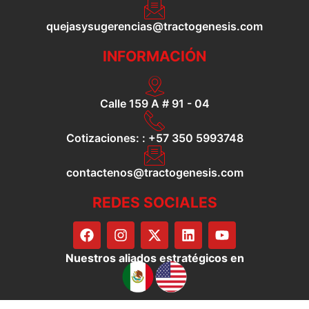
quejasysugerencias@tractogenesis.com
INFORMACIÓN
Calle 159 A # 91 - 04
Cotizaciones: : +57 350 5993748​
contactenos@tractogenesis.com
REDES SOCIALES
F
I
X
L
Y
a
n
-
i
o
c
s
t
n
u
Nuestros aliados estratégicos en
e
t
w
k
t
b
a
i
e
u
o
g
t
d
b