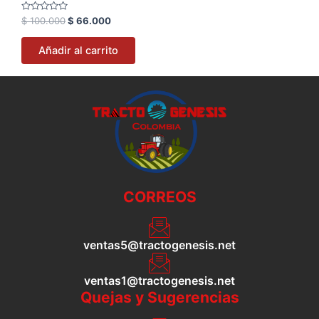
Valorado
$
100.000
$
66.000
con
0
de
Añadir al carrito
5
CORREOS
ventas5@tractogenesis.net
ventas1@tractogenesis.net
Quejas y Sugerencias