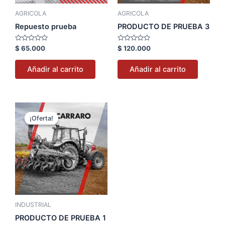
AGRICOLA
AGRICOLA
Repuesto prueba
PRODUCTO DE PRUEBA 3
Valorado
Valorado
$
65.000
$
120.000
con
con
0
0
de
de
Añadir al carrito
Añadir al carrito
5
5
El
El
precio
precio
¡Oferta!
¡Oferta!
original
actual
era:
es:
$ 100.000.
$ 66.000.
INDUSTRIAL
PRODUCTO DE PRUEBA 1